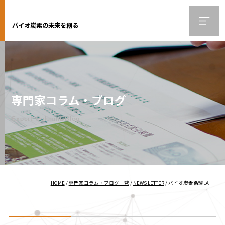
バイオ炭素の未来を創る
専門家コラム・ブログ
Expert Column&Blog
HOME
/
専門家コラム・ブログ一覧
/
NEWS LETTER
/
バイオ炭素循環LAB通信 vol.5